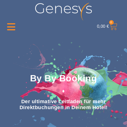
0
0,00
€
By By Booking
♦
Der ultimative Leitfaden für mehr
Direktbuchungen in Deinem Hotel!