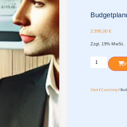
Budgetpla
2.990,00
€
Zzgl. 19% MwSt.
i
Start
/
Coaching
/ Bu