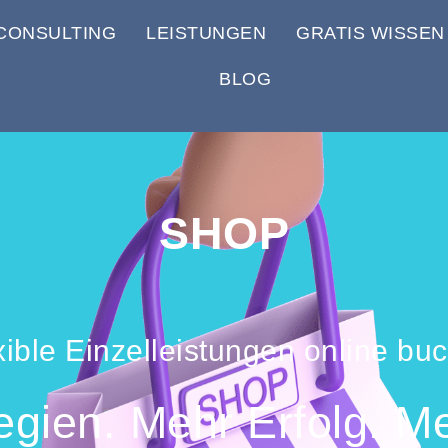
CONSULTING
LEISTUNGEN
GRATIS WISSEN
BLOG
SHOP
xible Einzelleistungen online bu
gien. Mehr Erfolg. Me