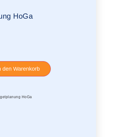
nung HoGa
n den Warenkorb
dgetplanung HoGa