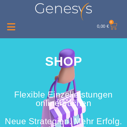
0
0,00
€
SHOP
Flexible Einzelleistungen
online buchen
Neue Strategien. Mehr Erfolg.