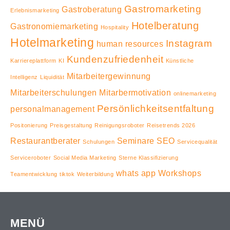
Gastromarketing
Gastroberatung
Erlebnismarketing
Hotelberatung
Gastronomiemarketing
Hospitality
Hotelmarketing
Instagram
human resources
Kundenzufriedenheit
Karriereplattform
KI
Künstliche
Mitarbeitergewinnung
Intelligenz
Liquidität
Mitarbeiterschulungen
Mitarbermotivation
onlinemarketing
Persönlichkeitsentfaltung
personalmanagement
Positonierung
Preisgestaltung
Reinigungsroboter
Reisetrends 2026
Restaurantberater
Seminare
SEO
Schulungen
Servicequalität
Serviceroboter
Social Media Marketing
Sterne Klassifizierung
whats app
Workshops
Teamentwicklung
tiktok
Weiterbildung
MENÜ