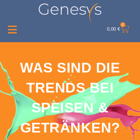
0
0,00
€
WAS SIND DIE
TRENDS BEI
SPEISEN &
GETRÄNKEN?