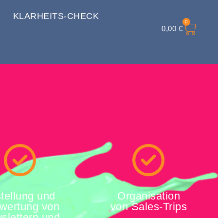
KLARHEITS-CHECK
0
0,00
€
tellung und
Organisation
wertung von
von Sales-Trips
slettern und