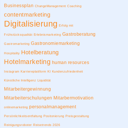
Businessplan
ChangeManagement
Coaching
contentmarketing
Digitalisierung
Erfolg mit
Gastroberatung
Frühstücksqualität
Erlebnismarketing
Gastronomiemarketing
Gastromarketing
Hotelberatung
Hospitality
Hotelmarketing
human resources
Instagram
Karriereplattform
KI
Kundenzufriedenheit
Künstliche Intelligenz
Liquidität
Mitarbeitergewinnung
Mitarbeiterschulungen
Mitarbermotivation
personalmanagement
onlinemarketing
Persönlichkeitsentfaltung
Positonierung
Preisgestaltung
Reinigungsroboter
Reisetrends 2026