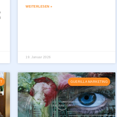
WEITERLESEN »
n
t
19. Januar 2026
ÄT
GUERILLA MARKETING