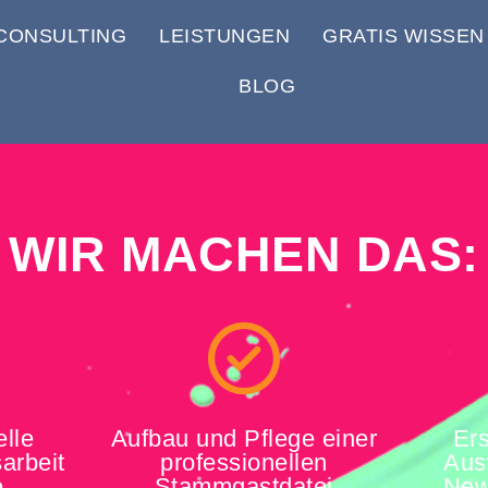
CONSULTING
LEISTUNGEN
GRATIS WISSEN
BLOG
WIR MACHEN DAS:
elle
Aufbau und Pflege einer
Ers
sarbeit
professionellen
Aus
e
Stammgastdatei
New