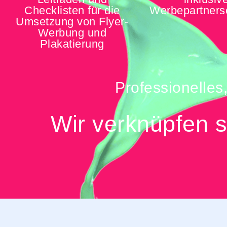
Checklisten für die
Werbepartners
Umsetzung von Flyer-
Werbung und
Plakatierung
Professionelles
Wir verknüpfen s