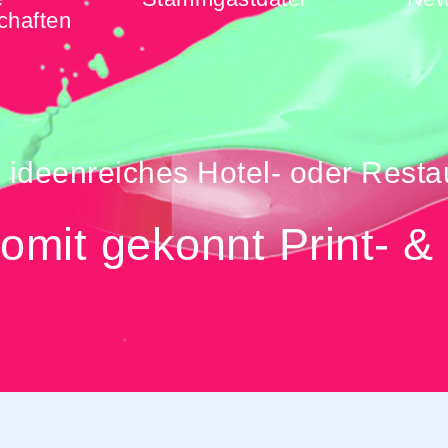
chaften
, ideenreiches Hotel- oder Resta
omit gekonnt Print- &