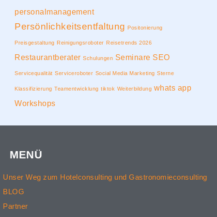
personalmanagement
Persönlichkeitsentfaltung
Positonierung
Preisgestaltung
Reinigungsroboter
Reisetrends 2026
Restaurantberater
Seminare
SEO
Schulungen
Servicequalität
Serviceroboter
Social Media Marketing
Sterne
whats app
Klassifizierung
Teamentwicklung
tiktok
Weiterbildung
Workshops
MENÜ
Unser Weg zum Hotelconsulting und Gastronomieconsulting
BLOG
Partner