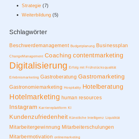
Strategie
(7)
Weiterbildung
(5)
Schlagwörter
Beschwerdemanagement
Businessplan
Budgetplanung
contentmarketing
Coaching
ChangeManagement
Digitalisierung
Erfolg mit Frühstücksqualität
Gastromarketing
Gastroberatung
Erlebnismarketing
Hotelberatung
Gastronomiemarketing
Hospitality
Hotelmarketing
human resources
Instagram
Karriereplattform
KI
Kundenzufriedenheit
Künstliche Intelligenz
Liquidität
Mitarbeitergewinnung
Mitarbeiterschulungen
Mitarbermotivation
onlinemarketing