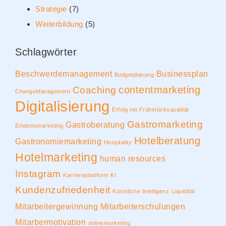
Strategie
(7)
Weiterbildung
(5)
Schlagwörter
Beschwerdemanagement
Businessplan
Budgetplanung
contentmarketing
Coaching
ChangeManagement
Digitalisierung
Erfolg mit Frühstücksqualität
Gastromarketing
Gastroberatung
Erlebnismarketing
Hotelberatung
Gastronomiemarketing
Hospitality
Hotelmarketing
human resources
Instagram
Karriereplattform
KI
Kundenzufriedenheit
Künstliche Intelligenz
Liquidität
Mitarbeitergewinnung
Mitarbeiterschulungen
Mitarbermotivation
onlinemarketing