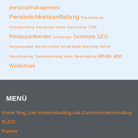
personalmanagement
Persönlichkeitsentfaltung
Positonierung
Preisgestaltung
Reinigungsroboter
Reisetrends 2026
Restaurantberater
Seminare
SEO
Schulungen
Servicequalität
Serviceroboter
Social Media Marketing
Sterne
whats app
Klassifizierung
Teamentwicklung
tiktok
Weiterbildung
Workshops
MENÜ
Unser Weg zum Hotelconsulting und Gastronomieconsulting
BLOG
Partner