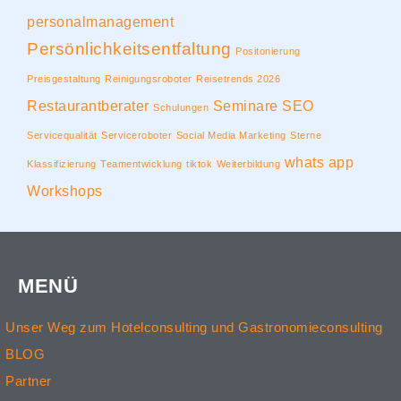
personalmanagement
Persönlichkeitsentfaltung
Positonierung
Preisgestaltung
Reinigungsroboter
Reisetrends 2026
Restaurantberater
Seminare
SEO
Schulungen
Servicequalität
Serviceroboter
Social Media Marketing
Sterne
whats app
Klassifizierung
Teamentwicklung
tiktok
Weiterbildung
Workshops
MENÜ
Unser Weg zum Hotelconsulting und Gastronomieconsulting
BLOG
Partner