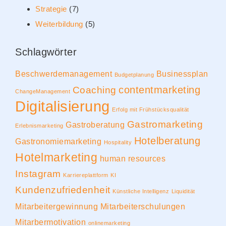
Strategie
(7)
Weiterbildung
(5)
Schlagwörter
Beschwerdemanagement
Businessplan
Budgetplanung
contentmarketing
Coaching
ChangeManagement
Digitalisierung
Erfolg mit Frühstücksqualität
Gastromarketing
Gastroberatung
Erlebnismarketing
Hotelberatung
Gastronomiemarketing
Hospitality
Hotelmarketing
human resources
Instagram
Karriereplattform
KI
Kundenzufriedenheit
Künstliche Intelligenz
Liquidität
Mitarbeitergewinnung
Mitarbeiterschulungen
Mitarbermotivation
onlinemarketing