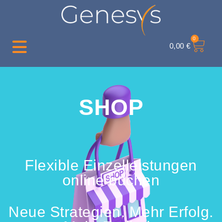
0
0,00
€
SHOP
Flexible Einzelleistungen
online buchen
Neue Strategien. Mehr Erfolg.