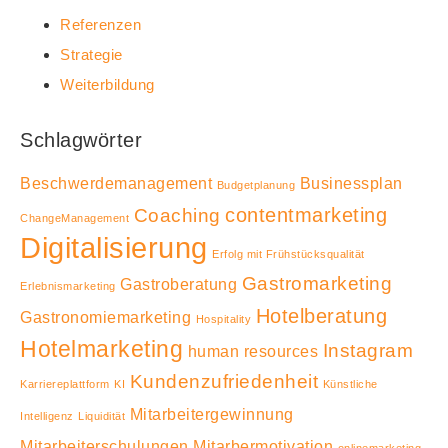
Referenzen
Strategie
Weiterbildung
Schlagwörter
Beschwerdemanagement
Businessplan
Budgetplanung
contentmarketing
Coaching
ChangeManagement
Digitalisierung
Erfolg mit Frühstücksqualität
Gastromarketing
Gastroberatung
Erlebnismarketing
Hotelberatung
Gastronomiemarketing
Hospitality
Hotelmarketing
Instagram
human resources
Kundenzufriedenheit
Karriereplattform
KI
Künstliche
Mitarbeitergewinnung
Intelligenz
Liquidität
Mitarbeiterschulungen
Mitarbermotivation