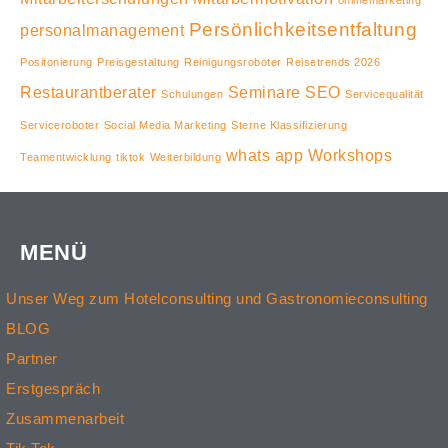
onlinemarketing
Persönlichkeitsentfaltung
personalmanagement
Positonierung
Preisgestaltung
Reinigungsroboter
Reisetrends 2026
Restaurantberater
Seminare
SEO
Schulungen
Servicequalität
Serviceroboter
Social Media Marketing
Sterne Klassifizierung
whats app
Workshops
Teamentwicklung
tiktok
Weiterbildung
MENÜ
Unser Weg zum Hotelconsulting und Gastronomieconsulting
BLOG
Partner
Erstgespräch
Zusammenarbeit