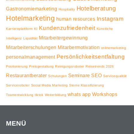
Hotelberatung
Gastronomiemarketing
Hospitality
Hotelmarketing
Instagram
human resources
Kundenzufriedenheit
Karriereplattform
KI
Künstliche
Mitarbeitergewinnung
Intelligenz
Liquidität
Mitarbeiterschulungen
Mitarbermotivation
onlinemarketing
Persönlichkeitsentfaltung
personalmanagement
Positonierung
Preisgestaltung
Reinigungsroboter
Reisetrends 2026
Restaurantberater
Seminare
SEO
Schulungen
Servicequalität
Serviceroboter
Social Media Marketing
Sterne Klassifizierung
whats app
Workshops
Teamentwicklung
tiktok
Weiterbildung
MENÜ