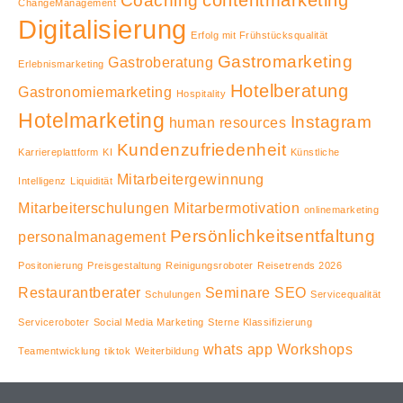
contentmarketing
Coaching
ChangeManagement
Digitalisierung
Erfolg mit Frühstücksqualität
Gastromarketing
Gastroberatung
Erlebnismarketing
Hotelberatung
Gastronomiemarketing
Hospitality
Hotelmarketing
Instagram
human resources
Kundenzufriedenheit
Karriereplattform
KI
Künstliche
Mitarbeitergewinnung
Intelligenz
Liquidität
Mitarbeiterschulungen
Mitarbermotivation
onlinemarketing
Persönlichkeitsentfaltung
personalmanagement
Positonierung
Preisgestaltung
Reinigungsroboter
Reisetrends 2026
Restaurantberater
Seminare
SEO
Schulungen
Servicequalität
Serviceroboter
Social Media Marketing
Sterne Klassifizierung
whats app
Workshops
Teamentwicklung
tiktok
Weiterbildung