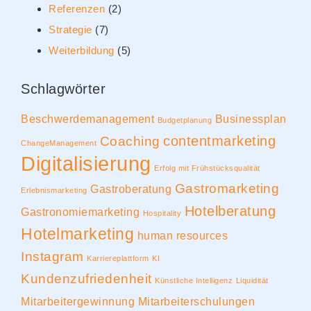
Referenzen
(2)
Strategie
(7)
Weiterbildung
(5)
Schlagwörter
Beschwerdemanagement
Businessplan
Budgetplanung
contentmarketing
Coaching
ChangeManagement
Digitalisierung
Erfolg mit Frühstücksqualität
Gastromarketing
Gastroberatung
Erlebnismarketing
Hotelberatung
Gastronomiemarketing
Hospitality
Hotelmarketing
human resources
Instagram
Karriereplattform
KI
Kundenzufriedenheit
Künstliche Intelligenz
Liquidität
Mitarbeitergewinnung
Mitarbeiterschulungen