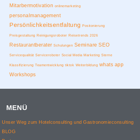
Mitarbermotivation
onlinemarketing
personalmanagement
Persönlichkeitsentfaltung
Positonierung
Preisgestaltung
Reinigungsroboter
Reisetrends 2026
Restaurantberater
Seminare
SEO
Schulungen
Servicequalität
Serviceroboter
Social Media Marketing
Sterne
whats app
Klassifizierung
Teamentwicklung
tiktok
Weiterbildung
Workshops
MENÜ
Unser Weg zum Hotelconsulting und Gastronomieconsulting
BLOG