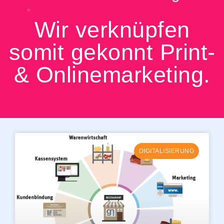
Wir verknüpfen
somit gekonnt Print-
& Onlinemarketing.
DIGITALISIERUNG