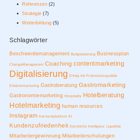
Referenzen
(2)
Strategie
(7)
Weiterbildung
(5)
Schlagwörter
Beschwerdemanagement
Businessplan
Budgetplanung
contentmarketing
Coaching
ChangeManagement
Digitalisierung
Erfolg mit Frühstücksqualität
Gastromarketing
Gastroberatung
Erlebnismarketing
Hotelberatung
Gastronomiemarketing
Hospitality
Hotelmarketing
human resources
Instagram
Karriereplattform
KI
Kundenzufriedenheit
Künstliche Intelligenz
Liquidität
Mitarbeitergewinnung
Mitarbeiterschulungen