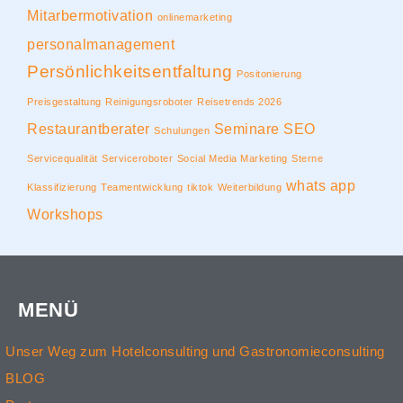
Mitarbermotivation
onlinemarketing
personalmanagement
Persönlichkeitsentfaltung
Positonierung
Preisgestaltung
Reinigungsroboter
Reisetrends 2026
Restaurantberater
Seminare
SEO
Schulungen
Servicequalität
Serviceroboter
Social Media Marketing
Sterne
whats app
Klassifizierung
Teamentwicklung
tiktok
Weiterbildung
Workshops
MENÜ
Unser Weg zum Hotelconsulting und Gastronomieconsulting
BLOG