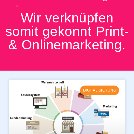
Wir verknüpfen
somit gekonnt Print-
& Onlinemarketing.
DIGITALISIERUNG