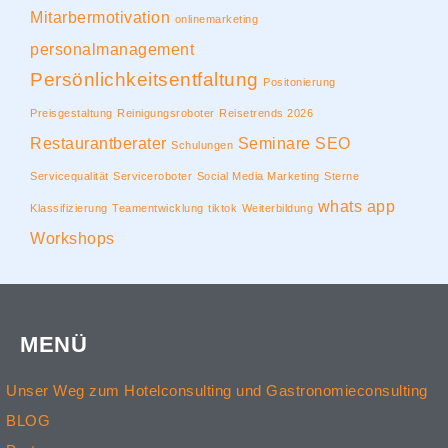
Mitarbermotivation
onlinemarketing
personalmanagement
Persönlichkeitsentfaltung
Positonierung
Preisgestaltung
Reinigungsroboter
Reisetrends 2026
Restaurantberater
Seminare
SEO
Schulungen
Servicequalität
Serviceroboter
Social Media Marketing
Sterne
whats app
Klassifizierung
Teamentwicklung
tiktok
Weiterbildung
Workshops
MENÜ
Unser Weg zum Hotelconsulting und Gastronomieconsulting
BLOG