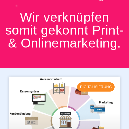
Wir verknüpfen
somit gekonnt Print-
& Onlinemarketing.
DIGITALISIERUNG