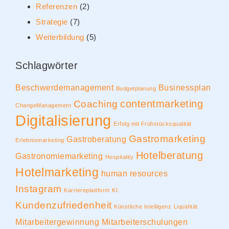
Referenzen
(2)
Strategie
(7)
Weiterbildung
(5)
Schlagwörter
Beschwerdemanagement
Businessplan
Budgetplanung
contentmarketing
Coaching
ChangeManagement
Digitalisierung
Erfolg mit Frühstücksqualität
Gastromarketing
Gastroberatung
Erlebnismarketing
Hotelberatung
Gastronomiemarketing
Hospitality
Hotelmarketing
human resources
Instagram
Karriereplattform
KI
Kundenzufriedenheit
Künstliche Intelligenz
Liquidität
Mitarbeitergewinnung
Mitarbeiterschulungen