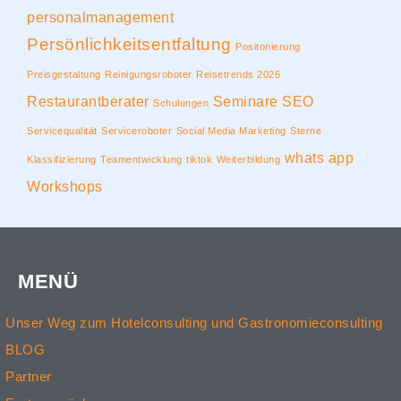
personalmanagement
Persönlichkeitsentfaltung
Positonierung
Preisgestaltung
Reinigungsroboter
Reisetrends 2026
Restaurantberater
Seminare
SEO
Schulungen
Servicequalität
Serviceroboter
Social Media Marketing
Sterne
whats app
Klassifizierung
Teamentwicklung
tiktok
Weiterbildung
Workshops
MENÜ
Unser Weg zum Hotelconsulting und Gastronomieconsulting
BLOG
Partner