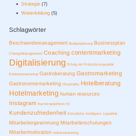
Strategie
(7)
Weiterbildung
(5)
Schlagwörter
Beschwerdemanagement
Businessplan
Budgetplanung
contentmarketing
Coaching
ChangeManagement
Digitalisierung
Erfolg mit Frühstücksqualität
Gastromarketing
Gastroberatung
Erlebnismarketing
Hotelberatung
Gastronomiemarketing
Hospitality
Hotelmarketing
human resources
Instagram
Karriereplattform
KI
Kundenzufriedenheit
Künstliche Intelligenz
Liquidität
Mitarbeitergewinnung
Mitarbeiterschulungen
Mitarbermotivation
onlinemarketing