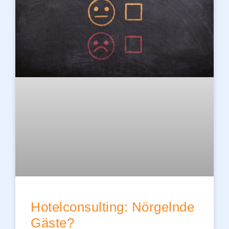
Hotelconsulting: Nörgelnde
Gäste?