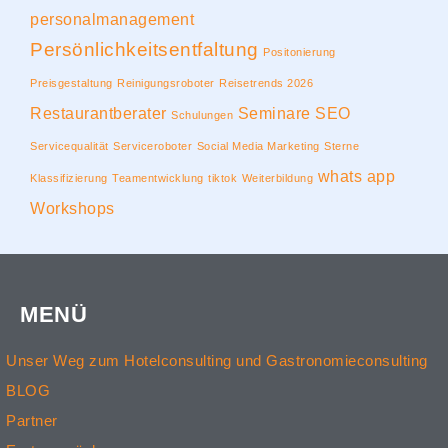
personalmanagement
Persönlichkeitsentfaltung
Positonierung
Preisgestaltung
Reinigungsroboter
Reisetrends 2026
Restaurantberater
Seminare
SEO
Schulungen
Servicequalität
Serviceroboter
Social Media Marketing
Sterne
whats app
Klassifizierung
Teamentwicklung
tiktok
Weiterbildung
Workshops
MENÜ
Unser Weg zum Hotelconsulting und Gastronomieconsulting
BLOG
Partner