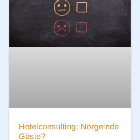
Hotelconsulting: Nörgelnde
Gäste?