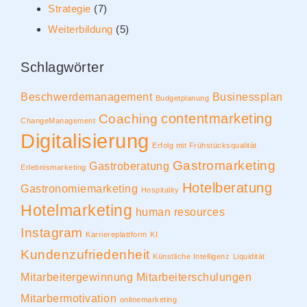
Strategie
(7)
Weiterbildung
(5)
Schlagwörter
Beschwerdemanagement
Businessplan
Budgetplanung
contentmarketing
Coaching
ChangeManagement
Digitalisierung
Erfolg mit Frühstücksqualität
Gastromarketing
Gastroberatung
Erlebnismarketing
Hotelberatung
Gastronomiemarketing
Hospitality
Hotelmarketing
human resources
Instagram
Karriereplattform
KI
Kundenzufriedenheit
Künstliche Intelligenz
Liquidität
Mitarbeitergewinnung
Mitarbeiterschulungen
Mitarbermotivation
onlinemarketing