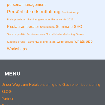
personalmanagement
Persönlichkeitsentfaltung
Positonierung
Preisgestaltung
Reinigungsroboter
Reisetrends 2026
Restaurantberater
Seminare
SEO
Schulungen
Servicequalität
Serviceroboter
Social Media Marketing
Sterne
whats app
Klassifizierung
Teamentwicklung
tiktok
Weiterbildung
Workshops
MENÜ
Unser Weg zum Hotelconsulting und Gastronomieconsulting
BLOG
Partner