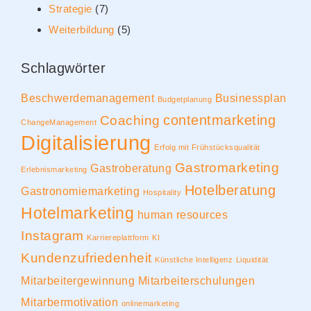
Strategie
(7)
Weiterbildung
(5)
Schlagwörter
Beschwerdemanagement
Businessplan
Budgetplanung
contentmarketing
Coaching
ChangeManagement
Digitalisierung
Erfolg mit Frühstücksqualität
Gastromarketing
Gastroberatung
Erlebnismarketing
Hotelberatung
Gastronomiemarketing
Hospitality
Hotelmarketing
human resources
Instagram
Karriereplattform
KI
Kundenzufriedenheit
Künstliche Intelligenz
Liquidität
Mitarbeitergewinnung
Mitarbeiterschulungen
Mitarbermotivation
onlinemarketing