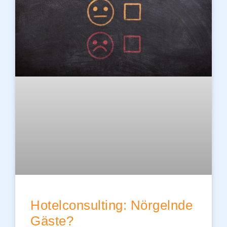
Hotelconsulting: Nörgelnde
Gäste?