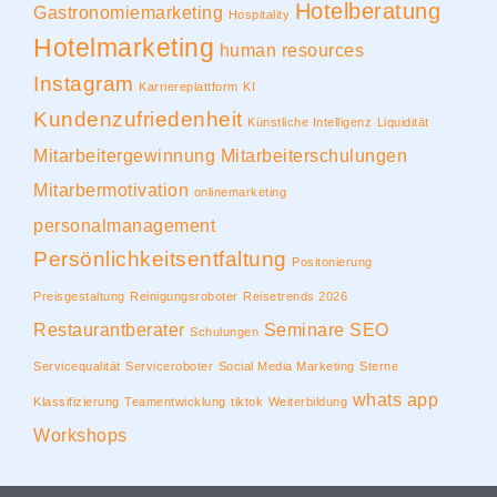
Hotelberatung
Gastronomiemarketing
Hospitality
Hotelmarketing
human resources
Instagram
Karriereplattform
KI
Kundenzufriedenheit
Künstliche Intelligenz
Liquidität
Mitarbeitergewinnung
Mitarbeiterschulungen
Mitarbermotivation
onlinemarketing
personalmanagement
Persönlichkeitsentfaltung
Positonierung
Preisgestaltung
Reinigungsroboter
Reisetrends 2026
Restaurantberater
Seminare
SEO
Schulungen
Servicequalität
Serviceroboter
Social Media Marketing
Sterne
whats app
Klassifizierung
Teamentwicklung
tiktok
Weiterbildung
Workshops