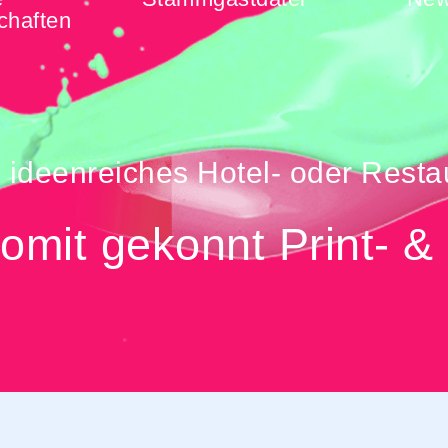
chaften
, ideenreiches Hotel- oder Resta
omit gekonnt Print- &