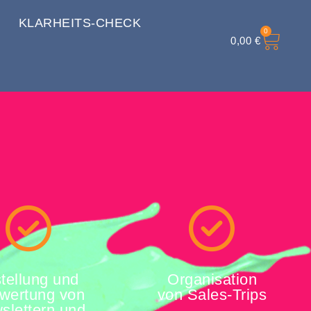
KLARHEITS-CHECK
0
0,00
€
tellung und
Organisation
wertung von
von Sales-Trips
slettern und