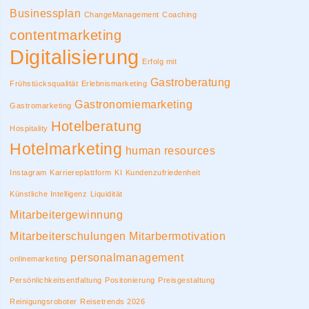
Businessplan
ChangeManagement
Coaching
contentmarketing
Digitalisierung
Erfolg mit
Gastroberatung
Frühstücksqualität
Erlebnismarketing
Gastronomiemarketing
Gastromarketing
Hotelberatung
Hospitality
Hotelmarketing
human resources
Instagram
Karriereplattform
KI
Kundenzufriedenheit
Künstliche Intelligenz
Liquidität
Mitarbeitergewinnung
Mitarbeiterschulungen
Mitarbermotivation
personalmanagement
onlinemarketing
Persönlichkeitsentfaltung
Positonierung
Preisgestaltung
Reinigungsroboter
Reisetrends 2026