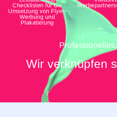
Checklisten für die
Werbepartners
Umsetzung von Flyer-
Werbung und
Plakatierung
Professionelles
Wir verknüpfen s