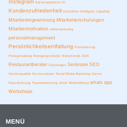
Instagram
Karriereplattform
KI
Kundenzufriedenheit
Künstliche Intelligenz
Liquidität
Mitarbeitergewinnung
Mitarbeiterschulungen
Mitarbermotivation
onlinemarketing
personalmanagement
Persönlichkeitsentfaltung
Positonierung
Preisgestaltung
Reinigungsroboter
Reisetrends 2026
Restaurantberater
Seminare
SEO
Schulungen
Servicequalität
Serviceroboter
Social Media Marketing
Sterne
whats app
Klassifizierung
Teamentwicklung
tiktok
Weiterbildung
Workshops
MENÜ