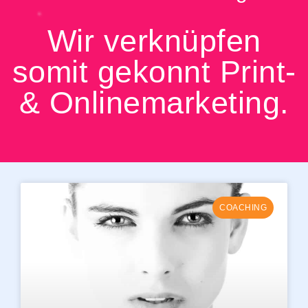
Wir verknüpfen
somit gekonnt Print-
& Onlinemarketing.
COACHING