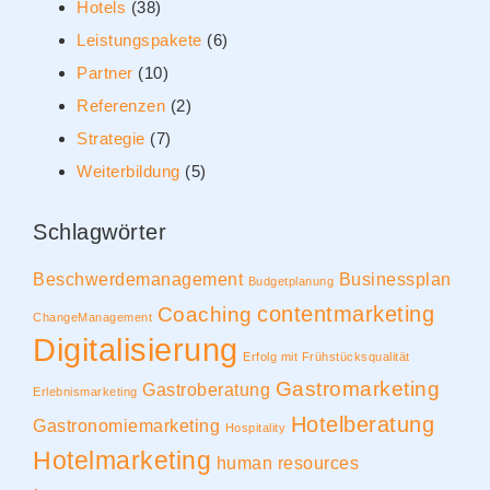
Hotels
(38)
Leistungspakete
(6)
Partner
(10)
Referenzen
(2)
Strategie
(7)
Weiterbildung
(5)
Schlagwörter
Beschwerdemanagement
Businessplan
Budgetplanung
contentmarketing
Coaching
ChangeManagement
Digitalisierung
Erfolg mit Frühstücksqualität
Gastromarketing
Gastroberatung
Erlebnismarketing
Hotelberatung
Gastronomiemarketing
Hospitality
Hotelmarketing
human resources