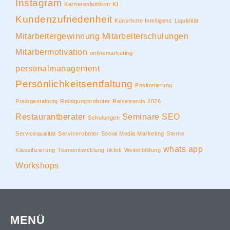
Instagram
Karriereplattform
KI
Kundenzufriedenheit
Künstliche Intelligenz
Liquidität
Mitarbeitergewinnung
Mitarbeiterschulungen
Mitarbermotivation
onlinemarketing
personalmanagement
Persönlichkeitsentfaltung
Positonierung
Preisgestaltung
Reinigungsroboter
Reisetrends 2026
Restaurantberater
Seminare
SEO
Schulungen
Servicequalität
Serviceroboter
Social Media Marketing
Sterne
whats app
Klassifizierung
Teamentwicklung
tiktok
Weiterbildung
Workshops
MENÜ