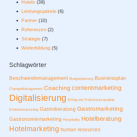
Hotels
(38)
Leistungspakete
(6)
Partner
(10)
Referenzen
(2)
Strategie
(7)
Weiterbildung
(5)
Schlagwörter
Beschwerdemanagement
Businessplan
Budgetplanung
contentmarketing
Coaching
ChangeManagement
Digitalisierung
Erfolg mit Frühstücksqualität
Gastromarketing
Gastroberatung
Erlebnismarketing
Hotelberatung
Gastronomiemarketing
Hospitality
Hotelmarketing
human resources