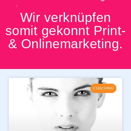
Wir verknüpfen
somit gekonnt Print-
& Onlinemarketing.
COACHING