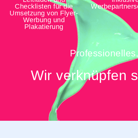
Checklisten für die
Werbepartners
Umsetzung von Flyer-
Werbung und
Plakatierung
Professionelles
Wir verknüpfen s