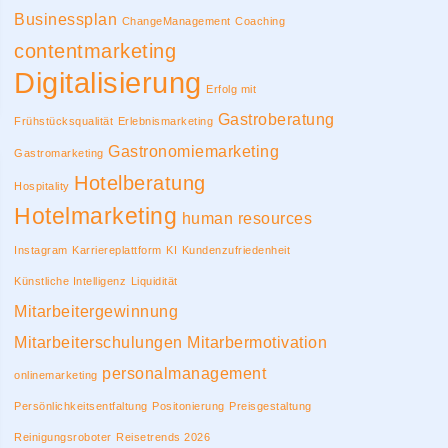
Businessplan
ChangeManagement
Coaching
contentmarketing
Digitalisierung
Erfolg mit
Gastroberatung
Frühstücksqualität
Erlebnismarketing
Gastronomiemarketing
Gastromarketing
Hotelberatung
Hospitality
Hotelmarketing
human resources
Instagram
Karriereplattform
KI
Kundenzufriedenheit
Künstliche Intelligenz
Liquidität
Mitarbeitergewinnung
Mitarbeiterschulungen
Mitarbermotivation
personalmanagement
onlinemarketing
Persönlichkeitsentfaltung
Positonierung
Preisgestaltung
Reinigungsroboter
Reisetrends 2026