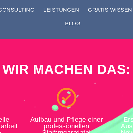
CONSULTING
LEISTUNGEN
GRATIS WISSEN
BLOG
WIR MACHEN DAS:
elle
Aufbau und Pflege einer
Ers
sarbeit
professionellen
Aus
e
Stammgastdatei
New