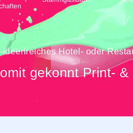
chaften
, ideenreiches Hotel- oder Resta
omit gekonnt Print- &