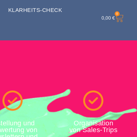
KLARHEITS-CHECK
0
0,00
€
tellung und
Organisation
wertung von
von Sales-Trips
slettern und